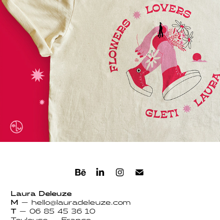
GLETI
2021
Laura Deleuze
M
—
hello@lauradeleuze.com
T
—
06 85 45 36 10