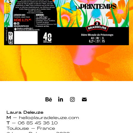
3 BRASSEURS
2022
Laura Deleuze
M
—
hello@lauradeleuze.com
T
—
06 85 45 36 10
Toulouse — France